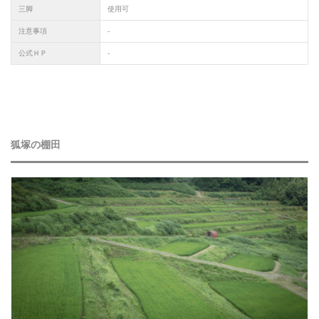
三脚
使用可
注意事項
-
公式ＨＰ
-
狐塚の棚田