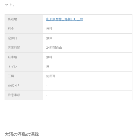
ット。
所在地
山形県西村山郡朝日町三中
料金
無料
定休日
無休
営業時間
24時間自由
駐車場
無料
トイレ
無
三脚
使用可
公式ＨＰ
-
注意事項
-
大沼の浮島の深緑