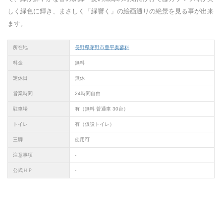
しく緑色に輝き、まさしく「緑響く」の絵画通りの絶景を見る事が出来
ます。
所在地
長野県茅野市豊平奥蓼科
料金
無料
定休日
無休
営業時間
24時間自由
駐車場
有（無料 普通車 30台）
トイレ
有（仮設トイレ）
三脚
使用可
注意事項
-
公式ＨＰ
-