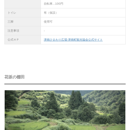
自転車...100円
トイレ
有（仮設）
三脚
使用可
注意事項
-
公式ＨＰ
津南ひまわり広場-津南町観光協会公式サイト
花坂の棚田