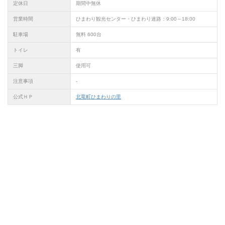
定休日
期間中無休
営業時間
ひまわり観光センター・ひまわり迷路：9:00～18:00
駐車場
無料 600台
トイレ
有
三脚
使用可
注意事項
-
公式ＨＰ
北竜町ひまわりの里