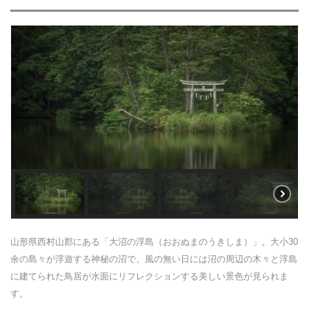
山形県西村山郡にある「大沼の浮島（おおぬまのうきしま）」。大小30
余の島々が浮遊する神秘の沼で、風の無い日には沼の周辺の木々と浮島
に建てられた鳥居が水面にリフレクションする美しい景色が見られま
す。