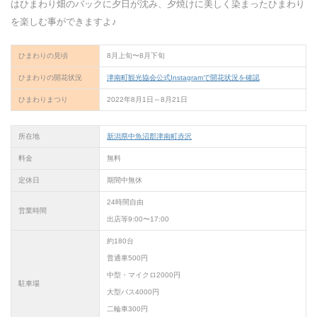
はひまわり畑のバックに夕日が沈み、夕焼けに美しく染まったひまわり
を楽しむ事ができますよ♪
ひまわりの見頃
8月上旬〜8月下旬
ひまわりの開花状況
津南町観光協会公式Instagramで開花状況を確認
ひまわりまつり
2022年8月1日～8月21日
所在地
新潟県中魚沼郡津南町赤沢
料金
無料
定休日
期間中無休
24時間自由
営業時間
出店等9:00〜17:00
約180台
普通車500円
中型・マイクロ2000円
駐車場
大型バス4000円
二輪車300円