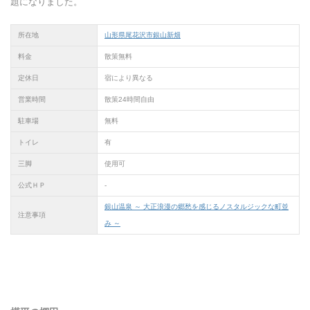
題になりました。
所在地
山形県尾花沢市銀山新畑
料金
散策無料
定休日
宿により異なる
営業時間
散策24時間自由
駐車場
無料
トイレ
有
三脚
使用可
公式ＨＰ
-
銀山温泉 ～ 大正浪漫の郷愁を感じるノスタルジックな町並
注意事項
み ～