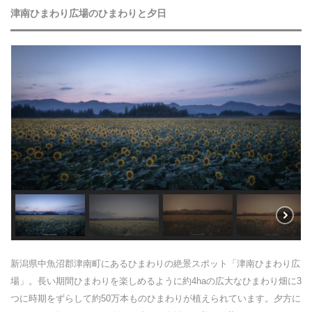
津南ひまわり広場のひまわりと夕日
新潟県中魚沼郡津南町にあるひまわりの絶景スポット「津南ひまわり広
場」。長い期間ひまわりを楽しめるように約4haの広大なひまわり畑に3
つに時期をずらして約50万本ものひまわりが植えられています。夕方に