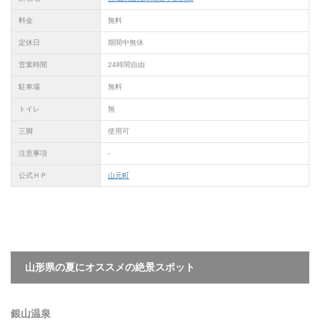
料金
無料
定休日
期間中無休
営業時間
24時間自由
駐車場
無料
トイレ
無
三脚
使用可
注意事項
-
公式ＨＰ
山元町
山形県の夏にオススメの絶景スポット
銀山温泉