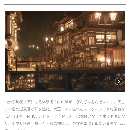
山形県尾花沢市にある温泉街「銀山温泉（ぎんざんおんせん）」。美し
い木造の温泉宿が軒を連ね、大正ロマン溢れるノスタルジックな景色が
広がります。NHKテレビドラマ「おしん」の舞台となった事で有名にな
り、ジブリ映画「川千と千尋の神隠し」の雰囲気にも似ている事でも話