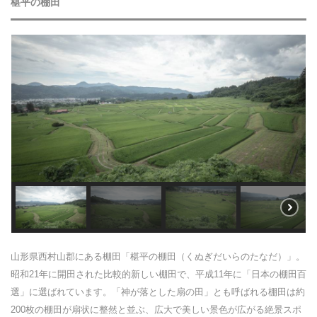
椹平の棚田
山形県西村山郡にある棚田「椹平の棚田（くぬぎだいらのたなだ）」。
昭和21年に開田された比較的新しい棚田で、平成11年に「日本の棚田百
選」に選ばれています。「神が落とした扇の田」とも呼ばれる棚田は約
200枚の棚田が扇状に整然と並ぶ、広大で美しい景色が広がる絶景スポ