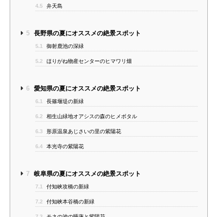
4.5
弁天島
5
長野県の夏にオススメの絶景スポット
5.1
御射鹿池の深緑
5.2
ほりがね物産センターのヒマワリ畑
6
愛知県の夏にオススメの絶景スポット
6.1
長篠堰堤の新緑
6.2
相生山緑地オアシスの森のヒメボタル
6.3
形原温泉あじさいの里の紫陽花
6.4
本光寺の紫陽花
7
岐阜県の夏にオススメの絶景スポット
7.1
付知峡攻橋の新緑
7.2
付知峡本谷橋の新緑
7.3
モネの池の睡蓮と紫陽花