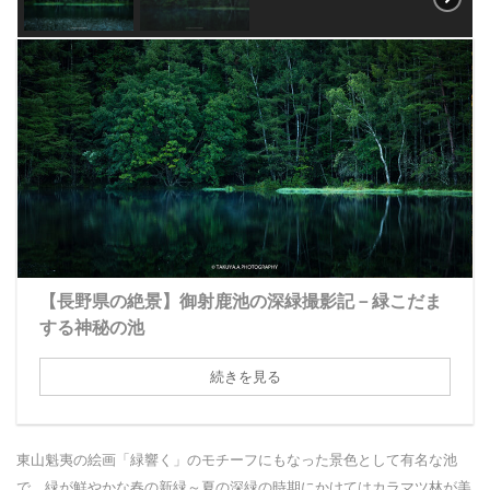
【長野県の絶景】御射鹿池の深緑撮影記－緑こだま
する神秘の池
続きを見る
東山魁夷の絵画「緑響く」のモチーフにもなった景色として有名な池
で、緑が鮮やかな春の新緑～夏の深緑の時期にかけてはカラマツ林が美