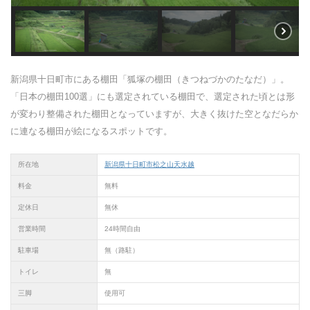
新潟県十日町市にある棚田「狐塚の棚田（きつねづかのたなだ）」。
「日本の棚田100選」にも選定されている棚田で、選定された頃とは形
が変わり整備された棚田となっていますが、大きく抜けた空となだらか
に連なる棚田が絵になるスポットです。
所在地
新潟県十日町市松之山天水越
料金
無料
定休日
無休
営業時間
24時間自由
駐車場
無（路駐）
トイレ
無
三脚
使用可