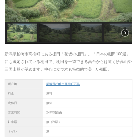
新潟県柏崎市高柳町にある棚田「花坂の棚田」。「日本の棚田100選」
にも選定されている棚田で、棚田を一望できる高台からは遠く妙高山や
三国山脈が望めます。中心に立つ木も特徴的で美しい棚田。
所在地
新潟県柏崎市高柳町石黒
料金
無料
定休日
無休
営業時間
24時間自由
駐車場
無（路駐）
トイレ
無