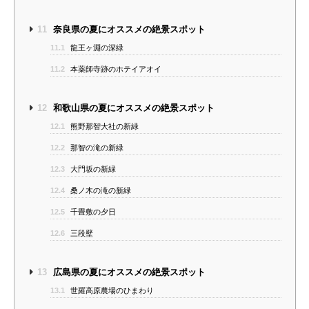
11
奈良県の夏にオススメの絶景スポット
11.1
龍王ヶ淵の深緑
11.2
本薬師寺跡のホテイアオイ
12
和歌山県の夏にオススメの絶景スポット
12.1
熊野那智大社の新緑
12.2
那智の滝の新緑
12.3
大門坂の新緑
12.4
桑ノ木の滝の新緑
12.5
千畳敷の夕日
12.6
三段壁
13
広島県の夏にオススメの絶景スポット
13.1
世羅高原農場のひまわり