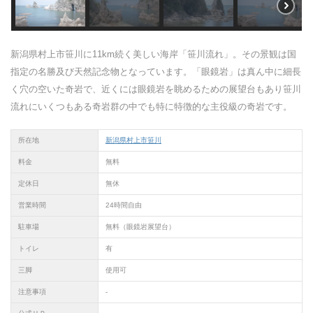
新潟県村上市笹川に11km続く美しい海岸「笹川流れ」。その景観は国
指定の名勝及び天然記念物となっています。「眼鏡岩」は真ん中に細長
く穴の空いた奇岩で、近くには眼鏡岩を眺めるための展望台もあり笹川
流れにいくつもある奇岩群の中でも特に特徴的な主役級の奇岩です。
所在地
新潟県村上市笹川
料金
無料
定休日
無休
営業時間
24時間自由
駐車場
無料（眼鏡岩展望台）
トイレ
有
三脚
使用可
注意事項
-