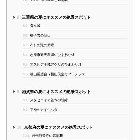
8
三重県の夏にオススメの絶景スポット
8.1
鬼ヶ城
8.2
獅子岩の朝日
8.3
布引の滝の新緑
8.4
志摩市観光農園のひまわり畑
8.5
アスピア玉城アグリのひまわり畑
8.6
横山展望台（横山天空カフェテラス）
9
滋賀県の夏にオススメの絶景スポット
9.1
メタセコイア並木の新緑
9.2
平池のカキツバタ
10
京都府の夏にオススメの絶景スポット
10.1
丹州観音寺の紫陽花