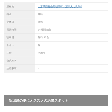
所在地
山形県西村山郡朝日町大沼字大比良984
料金
無料
定休日
無休
営業時間
24時間自由
駐車場
無料 30台
トイレ
有
三脚
使用可
公式ＨＰ
-
注意事項
-
新潟県の夏にオススメの絶景スポット