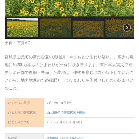
出典：写真AC
宮城県山元町の新たな夏の風物詩「やまもとひまわり祭り」。広大な農
地に約200万本ものひまわりが一斉に咲き誇ります。東日本大震災で被
災し沿岸部で復旧・整備した農地は、作物を育む地力が低下していたこ
とから、地力増進のため緑肥としてひまわりを作付けしたのが始まりと
のこと。
ひまわりの見頃
7月中旬～8月上旬
ひまわりの開花状況
山元町HPで開花状況を確認
ひまわりまつり
2022年8月1日～8月14日
所在地
宮城県山元町高瀬字新浜二