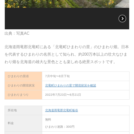
出典：写真AC
北海道雨竜郡北竜町にある「北竜町ひまわりの里」のひまわり畑。日本
を代表するひまわりの名所として知られ、約200万本以上の壮大なひま
わり畑を北海道の雄大な景色ととも楽しめる絶景スポットです。
ひまわりの見頃
7月中旬〜8月下旬
ひまわりの開花状況
北竜町ひまわりの里で開花状況を確認
ひまわりまつり
2022年7月23日〜8月21日
所在地
北海道雨竜郡北竜町板谷
無料
料金
ひまわり迷路：300円