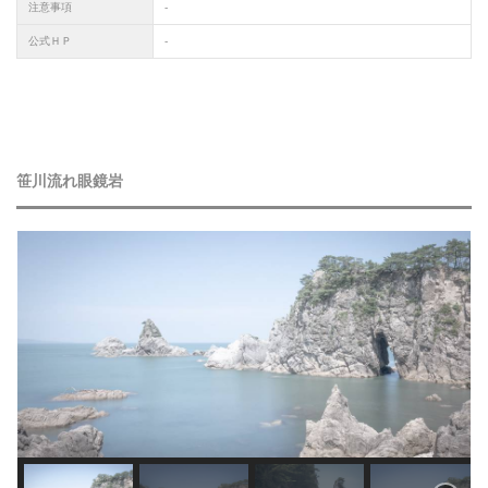
注意事項
-
公式ＨＰ
-
笹川流れ眼鏡岩