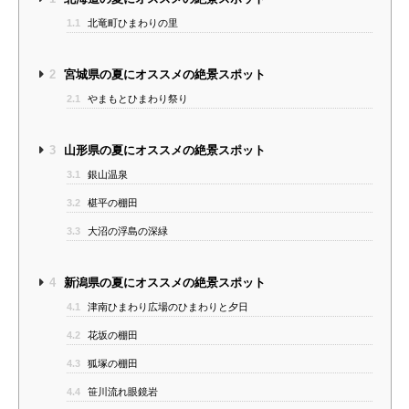
1.1
北竜町ひまわりの里
2
宮城県の夏にオススメの絶景スポット
2.1
やまもとひまわり祭り
3
山形県の夏にオススメの絶景スポット
3.1
銀山温泉
3.2
椹平の棚田
3.3
大沼の浮島の深緑
4
新潟県の夏にオススメの絶景スポット
4.1
津南ひまわり広場のひまわりと夕日
4.2
花坂の棚田
4.3
狐塚の棚田
4.4
笹川流れ眼鏡岩