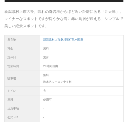
新潟県村上市の笹川流れの奇岩群からほど近い距離にある「弁天島」。
マイナーなスポットですが穏やかな海に赤い鳥居が映える、シンプルで
美しい絶景スポットです。
所在地
新潟県村上市桑川坂町鼠ヶ関道
料金
無料
定休日
無休
営業時間
24時間自由
無料
駐車場
海水浴シーズン中有料
トイレ
有
三脚
使用可
注意事項
-
公式ＨＰ
-