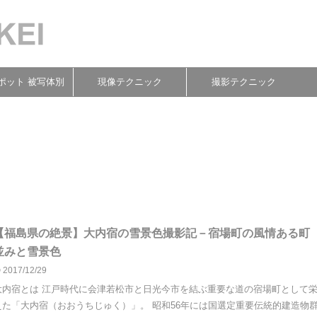
ポット 被写体別
現像テクニック
撮影テクニック
【福島県の絶景】大内宿の雪景色撮影記－宿場町の風情ある町
並みと雪景色
2017/12/29
大内宿とは 江戸時代に会津若松市と日光今市を結ぶ重要な道の宿場町として
えた「大内宿（おおうちじゅく）」。 昭和56年には国選定重要伝統的建造物