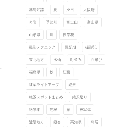
基礎知識
夏
夕日
大阪府
奇岩
季節別
富士山
富山県
山形県
川
彼岸花
町
撮影テクニック
撮影期
撮影記
東北地方
水仙
町並み
白飛び
福島県
秋
紅葉
紅葉ライトアップ
絶景
絶景スポットまとめ
絶景巡り
絶景本
芝桜
藤
被写体
近畿地方
銀杏
高知県
鳥居