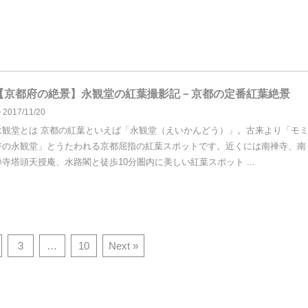
【京都府の絶景】永観堂の紅葉撮影記－京都の定番紅葉絶景
2017/11/20
永観堂とは 京都の紅葉といえば「永観堂（えいかんどう）」。古来より「モ
ジの永観堂」とうたわれる京都屈指の紅葉スポットです。近くには南禅寺、南
禅寺塔頭天授庵、水路閣と徒歩10分圏内に美しい紅葉スポット ...
3
…
10
Next »