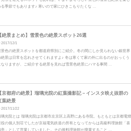
める季節でもあります♪ 寒いので家にひきこもりたくな ...
【絶景まとめ】雪景色の絶景スポット26選
2017/12/1
雪景色の絶景スポットを都道府県別にご紹介。冬の間にしか見られない銀世界
の絶景は日常を忘れさせてくれますよ♪ 冬は寒くて家の外に出るのがおっくう
になりますが、ご紹介する絶景を見れば雪景色絶景にハマる事間 ...
【京都府の絶景】瑠璃光院の紅葉撮影記－インスタ映え抜群の
紅葉絶景
2017/11/22
瑠璃光院とは 瑠璃光院は京都市左京区上高野にある寺院。もともとは京都電
重役の個人別荘でしたが京福電気鉄道の所有となってからは高級料理旅館「喜
鶴亭」として営業していました。その後料理旅館が廃業すること ...