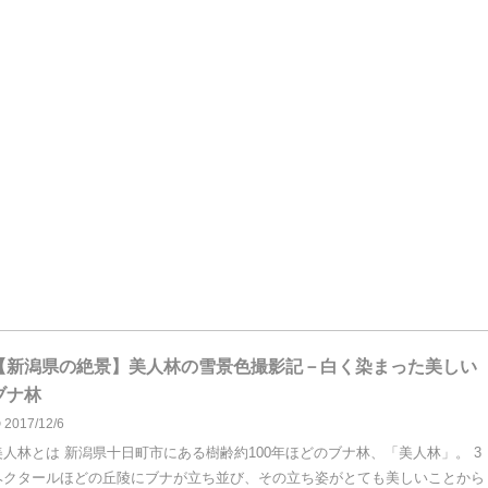
【新潟県の絶景】美人林の雪景色撮影記－白く染まった美しい
ブナ林
2017/12/6
美人林とは 新潟県十日町市にある樹齢約100年ほどのブナ林、「美人林」。 3
ヘクタールほどの丘陵にブナが立ち並び、その立ち姿がとても美しいことから