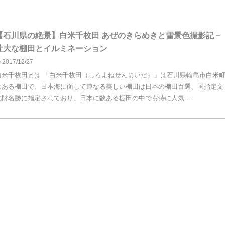
【石川県の絶景】白米千枚田 あぜのきらめきと雪景色撮影記－
壮大な棚田とイルミネーション
2017/12/27
白米千枚田とは 「白米千枚田（しろよねせんまいだ）」は石川県輪島市白米
にある棚田で、日本海に面して連なる美しい棚田は日本の棚田百選、国指定文
化財名勝に指定されており、日本に数ある棚田の中でも特に人気 ...