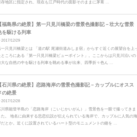
保存地区に指定され、現在も江戸時代の面影そのままに茅葺 ...
【福島県の絶景】第一只見川橋梁の雪景色撮影記－壮大な雪景
色を駆ける列車
2017/12/29
第一只見川橋梁とは 「道の駅 尾瀬街道みしま宿」からすぐ近くの展望台を上
たところにある「第一只見川橋梁ビューポイント」。ここからは只見川沿いの
雄大な自然の中を駆ける列車を眺める事が出来、四季折々色ん ...
【石川県の絶景】恋路海岸の雪景色撮影記－カップルにオスス
メの絶景
2017/12/28
石川県能登半島の「恋路海岸（こいじかいがん）」雪景色を一眼で撮ってきま
した。 地名に由来する悲恋伝説が伝えられている海岸で、カップルに人気の
岸だとか。近くに設置されているハート型のモニュメントの鐘を ...