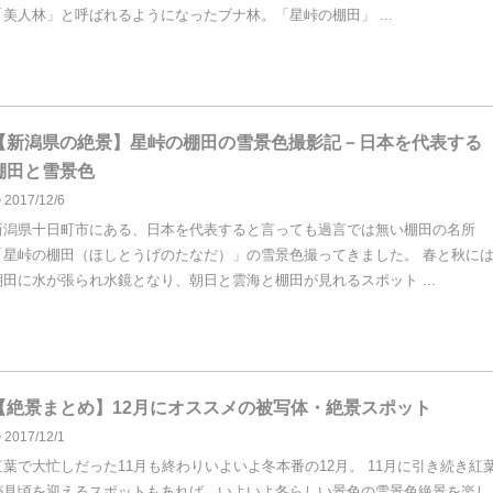
「美人林」と呼ばれるようになったブナ林。「星峠の棚田」 ...
【新潟県の絶景】星峠の棚田の雪景色撮影記－日本を代表する
棚田と雪景色
2017/12/6
新潟県十日町市にある、日本を代表すると言っても過言では無い棚田の名所
「星峠の棚田（ほしとうげのたなだ）」の雪景色撮ってきました。 春と秋に
棚田に水が張られ水鏡となり、朝日と雲海と棚田が見れるスポット ...
【絶景まとめ】12月にオススメの被写体・絶景スポット
2017/12/1
紅葉で大忙しだった11月も終わりいよいよ冬本番の12月。 11月に引き続き紅
が見頃を迎えるスポットもあれば、いよいよ冬らしい景色の雪景色絶景を楽し