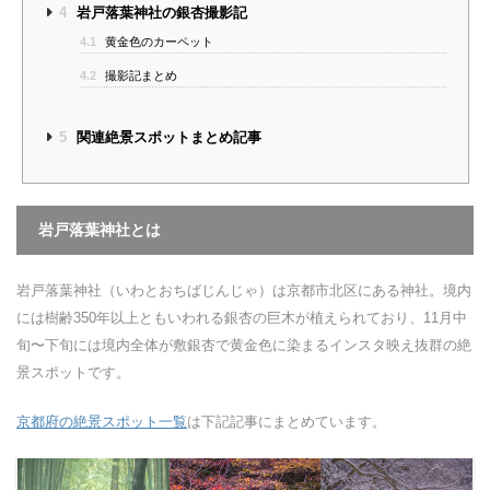
4
岩戸落葉神社の銀杏撮影記
4.1
黄金色のカーペット
4.2
撮影記まとめ
5
関連絶景スポットまとめ記事
岩戸落葉神社とは
岩戸落葉神社（いわとおちばじんじゃ）は京都市北区にある神社。境内
には樹齢350年以上ともいわれる銀杏の巨木が植えられており、11月中
旬〜下旬には境内全体が敷銀杏で黄金色に染まるインスタ映え抜群の絶
景スポットです。
京都府の絶景スポット一覧
は下記記事にまとめています。