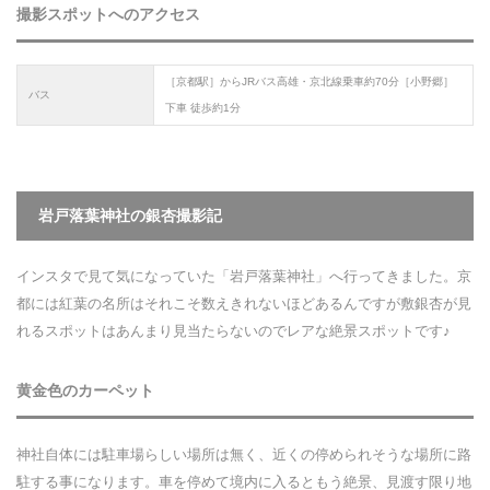
撮影スポットへのアクセス
［京都駅］からJRバス高雄・京北線乗車約70分［小野郷］
バス
下車 徒歩約1分
岩戸落葉神社の銀杏撮影記
インスタで見て気になっていた「岩戸落葉神社」へ行ってきました。京
都には紅葉の名所はそれこそ数えきれないほどあるんですが敷銀杏が見
れるスポットはあんまり見当たらないのでレアな絶景スポットです♪
黄金色のカーペット
神社自体には駐車場らしい場所は無く、近くの停められそうな場所に路
駐する事になります。車を停めて境内に入るともう絶景、見渡す限り地