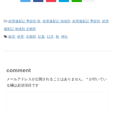
-
絶景撮影記 季節別 秋
,
絶景撮影記 地域別
,
絶景撮影記 季節別
,
絶景
撮影記 地域別 京都府
-
銀杏
,
絶景
,
京都府
,
紅葉
,
11月
,
秋
,
神社
comment
メールアドレスが公開されることはありません。
*
が付いてい
る欄は必須項目です