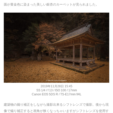
面が黄金色に染まった美しい銀杏のカーペットが見られました。
2019年11月28日 15:45
SS 1/4 / f 13 / ISO 100 / 17mm
Canon EOS 5DS R / TS-E17mm f/4L
建築物の煽り補正をしながら撮影出来るシフトレンズで撮影。後から現
像で煽り補正すると画角が狭くなっちゃいますがシフトレンズを使用す