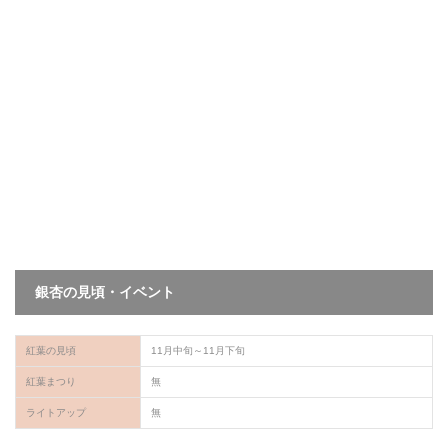
銀杏の見頃・イベント
紅葉の見頃
11月中旬～11月下旬
紅葉まつり
無
ライトアップ
無