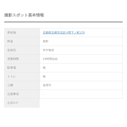
撮影スポット基本情報
所在地
京都府京都市北区小野下ノ町170
料金
無料
定休日
年中無休
営業時間
24時間自由
駐車場
無
トイレ
無
三脚
使用可
注意事項
-
公式ＨＰ