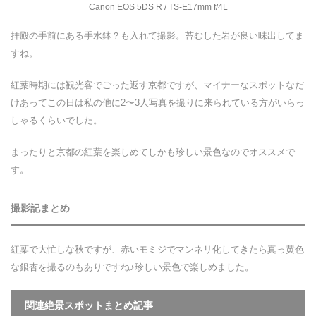
Canon EOS 5DS R / TS-E17mm f/4L
拝殿の手前にある手水鉢？も入れて撮影。苔むした岩が良い味出してま
すね。
紅葉時期には観光客でごった返す京都ですが、マイナーなスポットなだ
けあってこの日は私の他に2〜3人写真を撮りに来られている方がいらっ
しゃるくらいでした。
まったりと京都の紅葉を楽しめてしかも珍しい景色なのでオススメで
す。
撮影記まとめ
紅葉で大忙しな秋ですが、赤いモミジでマンネリ化してきたら真っ黄色
な銀杏を撮るのもありですね♪珍しい景色で楽しめました。
関連絶景スポットまとめ記事