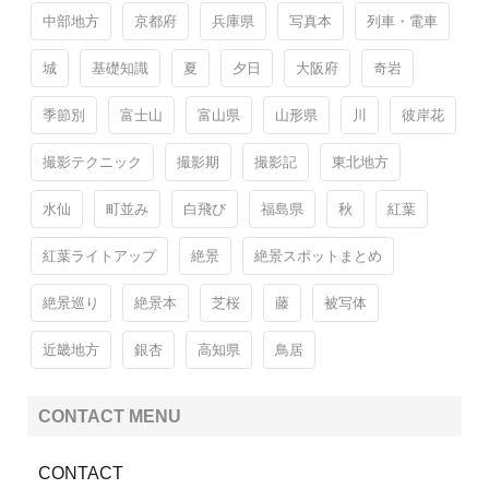
中部地方
京都府
兵庫県
写真本
列車・電車
城
基礎知識
夏
夕日
大阪府
奇岩
季節別
富士山
富山県
山形県
川
彼岸花
撮影テクニック
撮影期
撮影記
東北地方
水仙
町並み
白飛び
福島県
秋
紅葉
紅葉ライトアップ
絶景
絶景スポットまとめ
絶景巡り
絶景本
芝桜
藤
被写体
近畿地方
銀杏
高知県
鳥居
CONTACT MENU
CONTACT