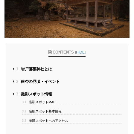
CONTENTS
[
HIDE
]
1
岩戸落葉神社とは
2
銀杏の見頃・イベント
3
撮影スポット情報
3.1
撮影スポットMAP
3.2
撮影スポット基本情報
3.3
撮影スポットへのアクセス