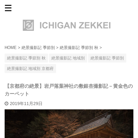
HOME
>
絶景撮影記 季節別
>
絶景撮影記 季節別 秋
>
絶景撮影記 季節別 秋
絶景撮影記 地域別
絶景撮影記 季節別
絶景撮影記 地域別 京都府
【京都府の絶景】岩戸落葉神社の敷銀杏撮影記－黄金色の
カーペット
2019年11月29日