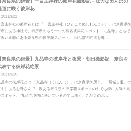
【奈良県の絶景】一言主神社の彼岸花撮影記－壮大な田んぼの
畦道に咲く彼岸花
2021/9/22
一言主神社の彼岸花とは 「一言主神社（ひとことぬしじんじゃ）」は奈良県
所市にある神社で、御所市のもう一つの有名彼岸花スポット「九品寺」ともほ
ど近い距離にある奈良県の彼岸花スポット。 田んぼの畦道を縫 ...
【奈良県の絶景】九品寺の彼岸花と夜景・朝日撮影記－奈良を
代表する彼岸花絶景
2021/9/20
九品寺の彼岸花とは 「九品寺（くほんじ）」は奈良県御所市、「葛城古道」
道中にあるお寺さんで、数ある奈良県の彼岸花スポットの中でも特に人気の高
いスポット。 九品寺境内に咲いているのでは無く、九品寺の北 ...