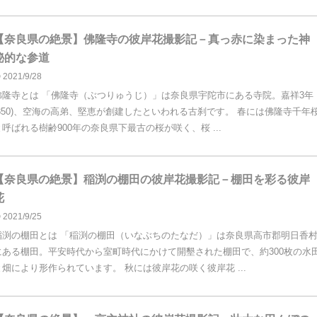
【奈良県の絶景】佛隆寺の彼岸花撮影記－真っ赤に染まった神
秘的な参道
2021/9/28
佛隆寺とは 「佛隆寺（ぶつりゅうじ）」は奈良県宇陀市にある寺院。嘉祥3年
(850)、空海の高弟、堅恵が創建したといわれる古刹です。 春には佛隆寺千年
と呼ばれる樹齢900年の奈良県下最古の桜が咲く、桜 ...
【奈良県の絶景】稲渕の棚田の彼岸花撮影記－棚田を彩る彼岸
花
2021/9/25
稲渕の棚田とは 「稲渕の棚田（いなぶちのたなだ）」は奈良県高市郡明日香
にある棚田。平安時代から室町時代にかけて開墾された棚田で、約300枚の水
と畑により形作られています。 秋には彼岸花の咲く彼岸花 ...