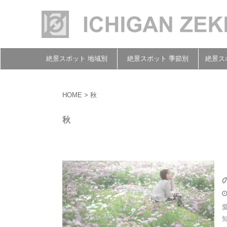
絶景スポット 地域別
絶景スポット 季節別
絶景ス
HOME
>
秋
秋