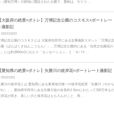
会（愛知万博）の跡地に開設された公園で、愛称は、モリコ ...
【大阪府の絶景×ポトレ】万博記念公園のコスモス×ポートレー
ト撮影記
2022/10/23
万博記念公園のコスモスとは 大阪府吹田市にある定番撮影スポット「万博記
公園（ばんぱくきねんこうえん）」。万博記念公園内にある「自然文化園花の
丘」には約3800m2にわたり「センセーション」と「キバナ ...
【愛知県の絶景×ポトレ】矢勝川の彼岸花×ポートレート撮影記
2022/10/1
矢勝川の彼岸花とは 愛知県にある東海地方随一の彼岸花絶景「矢勝川（やか
がわ）」。愛知県半田市にある矢勝川堤の全長約1.5kmにわたって300万本も
彼岸花が咲き、美しい川と彼岸花はもちろんのこと、周 ...