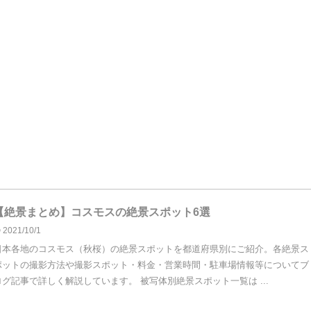
【絶景まとめ】コスモスの絶景スポット6選
2021/10/1
日本各地のコスモス（秋桜）の絶景スポットを都道府県別にご紹介。各絶景ス
ポットの撮影方法や撮影スポット・料金・営業時間・駐車場情報等についてブ
ログ記事で詳しく解説しています。 被写体別絶景スポット一覧は ...