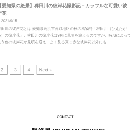
【愛知県の絶景】稗田川の彼岸花撮影記－カラフルな可愛い彼
岸花
2021/9/15
稗田川の彼岸花とは 愛知県高浜市高取地区の秋の風物詩「稗田川（ひえたが
わ）の彼岸花」。稗田川の彼岸花は9月に見頃を迎えるのですが、時期によっ
違う色の彼岸花が見頃を迎え、よく見る真っ赤な彼岸花以外にも ...
2
3
4
Next »
CONTACT