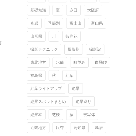
基礎知識
夏
夕日
大阪府
奇岩
季節別
富士山
富山県
山
山形県
川
彼岸花
荘
撮影テクニック
撮影期
撮影記
東北地方
水仙
町並み
白飛び
福島県
秋
紅葉
紅葉ライトアップ
絶景
絶景スポットまとめ
絶景巡り
絶景本
芝桜
藤
被写体
近畿地方
銀杏
高知県
鳥居