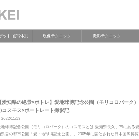
ポット 被写体別
現像テクニック
撮影テクニック
【愛知県の絶景×ポトレ】愛地球博記念公園（モリコロパーク）
のコスモス×ポートレート撮影記
2022/11/13
愛地球博記念公園（モリコロパーク）のコスモスとは 愛知県長久手市にある
知県営の都市公園「愛・地球博記念公園」。2005年に開催された日本国際博覧