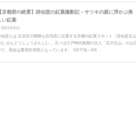
【京都府の絶景】詩仙堂の紅葉撮影記－サツキの庭に浮かぶ美
しい紅葉
2021/12/11
詩仙堂とは 左京区の閑静な住宅街に位置する京都の紅葉スポット「詩仙堂丈
寺(しせんどうじょうざんじ)」。元々は江戸時代初期の文人「石川丈山」の山
跡で、現在は曹洞宗寺院となっています。 5月下旬～6月 ...