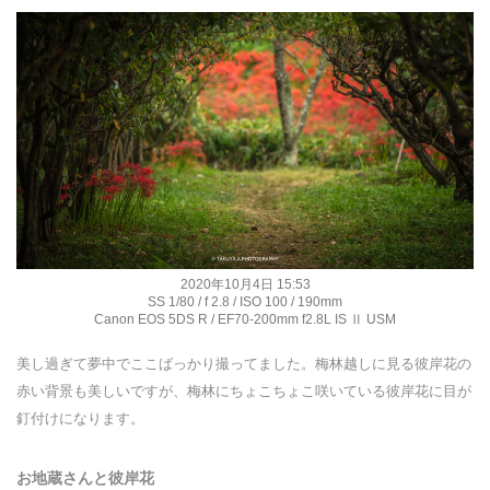
2020年10月4日 15:53
SS 1/80 / f 2.8 / ISO 100 / 190mm
Canon EOS 5DS R / EF70-200mm f2.8L IS Ⅱ USM
美し過ぎて夢中でここばっかり撮ってました。梅林越しに見る彼岸花の
赤い背景も美しいですが、梅林にちょこちょこ咲いている彼岸花に目が
釘付けになります。
お地蔵さんと彼岸花