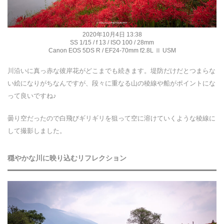
2020年10月4日 13:38
SS 1/15 / f 13 / ISO 100 / 28mm
Canon EOS 5DS R / EF24-70mm f2.8L Ⅱ USM
川沿いに真っ赤な彼岸花がどこまでも続きます。堤防だけだとつまらな
い絵になりがちなんですが、段々に重なる山の稜線や船がポイントにな
って良いですね♪
曇り空だったので白飛びギリギリを狙って空に溶けていくような稜線に
して撮影しました。
穏やかな川に映り込むリフレクション