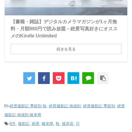
【書籍・雑誌】デジタルカメラマガジンが1ヶ月無
料・月額980円で読み放題－絶景写真好きにオスス
メのKindle Unlimited
続きを見る
-
絶景撮影記 季節別 秋
,
絶景撮影記 地域別
,
絶景撮影記 季節別
,
絶景
撮影記 地域別 岐阜県
-
9月
,
撮影記
,
絶景
,
岐阜県
,
秋
,
彼岸花
,
川