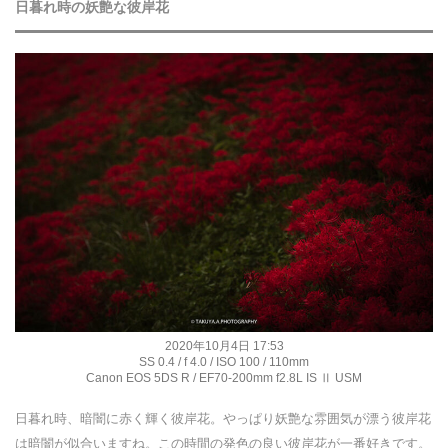
日暮れ時の妖艶な彼岸花
2020年10月4日 17:53
SS 0.4 / f 4.0 / ISO 100 / 110mm
Canon EOS 5DS R / EF70-200mm f2.8L IS Ⅱ USM
日暮れ時、暗闇に赤く輝く彼岸花。やっぱり妖艶な雰囲気が漂う彼岸花
は暗闇が似合いますね。この時間の発色の良い彼岸花が一番好きです。