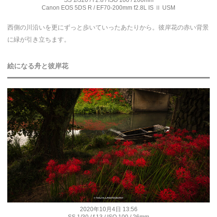
Canon EOS 5DS R / EF70-200mm f2.8L IS Ⅱ USM
西側の川沿いを更にずっと歩いていったあたりから。彼岸花の赤い背景
に緑が引き立ちます。
絵になる舟と彼岸花
2020年10月4日 13:56
SS 1/30 / f 13 / ISO 100 / 26mm