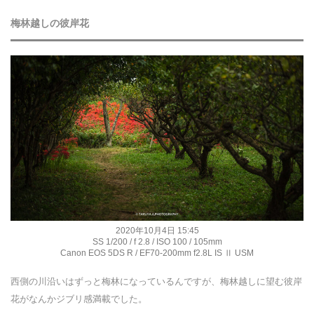
梅林越しの彼岸花
2020年10月4日 15:45
SS 1/200 / f 2.8 / ISO 100 / 105mm
Canon EOS 5DS R / EF70-200mm f2.8L IS Ⅱ USM
西側の川沿いはずっと梅林になっているんですが、梅林越しに望む彼岸
花がなんかジブリ感満載でした。