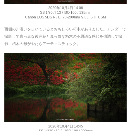
2020年10月4日 14:08
SS 1/80 / f 13 / ISO 100 / 135mm
Canon EOS 5DS R / EF70-200mm f2.8L IS Ⅱ USM
西側の川沿いを歩いているとおもしろい朽木がありました。アンダーで
撮影して真っ赤な彼岸花と真っ白な朽木の不思議な感じを強調して撮
影。朽木の形がやたらアーティスティック。
2020年10月4日 14:45
SS 1/320 / f 2.8 / ISO 100 / 200mm