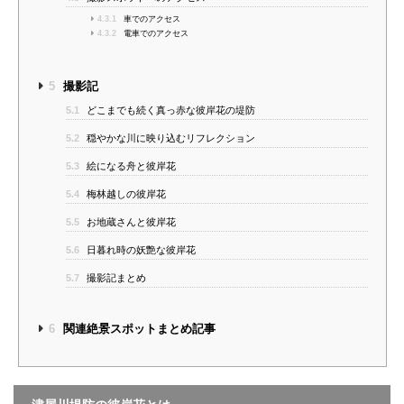
4.3.1
車でのアクセス
4.3.2
電車でのアクセス
5
撮影記
5.1
どこまでも続く真っ赤な彼岸花の堤防
5.2
穏やかな川に映り込むリフレクション
5.3
絵になる舟と彼岸花
5.4
梅林越しの彼岸花
5.5
お地蔵さんと彼岸花
5.6
日暮れ時の妖艶な彼岸花
5.7
撮影記まとめ
6
関連絶景スポットまとめ記事