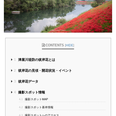
CONTENTS
[
HIDE
]
1
津屋川堤防の彼岸花とは
2
彼岸花の見頃・開花状況・イベント
3
彼岸花データ
4
撮影スポット情報
4.1
撮影スポットMAP
4.2
撮影スポット基本情報
4.3
撮影スポットへのアクセス