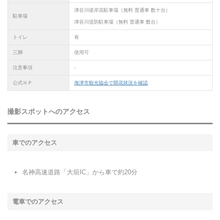
津谷川彼岸花駐車場（無料 普通車 数十台）
駐車場
津谷川堤防駐車場（無料 普通車 数台）
トイレ
有
三脚
使用可
注意事項
-
公式ＨＰ
海津市観光協会で開花状況を確認
撮影スポットへのアクセス
車でのアクセス
名神高速道路「大垣IC」から車で約20分
電車でのアクセス