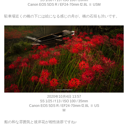
Canon EOS 5DS R / EF24-70mm f2.8L Ⅱ USM
駐車場近くの橋の下には絵になる感じの舟が。橋の石垣も渋いです。
2020年10月4日 13:57
SS 1/25 / f 13 / ISO 100 / 35mm
Canon EOS 5DS R / EF24-70mm f2.8L Ⅱ US
M
船の和な雰囲気と彼岸花が相性抜群ですね♪