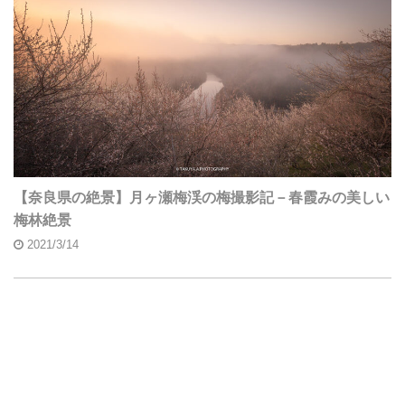
【奈良県の絶景】月ヶ瀬梅渓の梅撮影記－春霞みの美しい
梅林絶景
2021/3/14