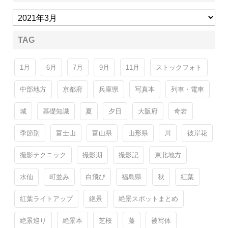
TAG
1月
6月
7月
9月
11月
ストックフォト
中部地方
京都府
兵庫県
写真本
列車・電車
城
基礎知識
夏
夕日
大阪府
奇岩
季節別
富士山
富山県
山形県
川
彼岸花
撮影テクニック
撮影期
撮影記
東北地方
水仙
町並み
白飛び
福島県
秋
紅葉
紅葉ライトアップ
絶景
絶景スポットまとめ
絶景巡り
絶景本
芝桜
藤
被写体