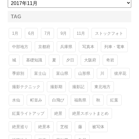
TAG
1月
6月
7月
9月
11月
ストックフォト
中部地方
京都府
兵庫県
写真本
列車・電車
城
基礎知識
夏
夕日
大阪府
奇岩
季節別
富士山
富山県
山形県
川
彼岸花
撮影テクニック
撮影期
撮影記
東北地方
水仙
町並み
白飛び
福島県
秋
紅葉
紅葉ライトアップ
絶景
絶景スポットまとめ
絶景巡り
絶景本
芝桜
藤
被写体