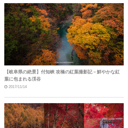
【岐阜県の絶景】付知峡 攻橋の紅葉撮影記－鮮やかな紅
葉に包まれる渓谷
2017/11/14