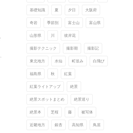
基礎知識
夏
夕日
大阪府
奇岩
季節別
富士山
富山県
山形県
川
彼岸花
で
撮影テクニック
撮影期
撮影記
東北地方
水仙
町並み
白飛び
福島県
秋
紅葉
紅葉ライトアップ
絶景
絶景スポットまとめ
絶景巡り
絶景本
芝桜
藤
被写体
近畿地方
銀杏
高知県
鳥居