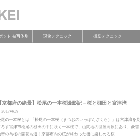
ポット 被写体別
現像テクニック
撮影テクニック
【京都府の絶景】松尾の一本桜撮影記－桜と棚田と宮津湾
2017/4/19
松尾の一本桜とは 「松尾の一本桜（まつおのいっぽんざくら）」は宮津湾を
下ろす宮津市松尾の棚田の中に咲く一本桜で、山間地の世屋高原にあり、豪雪
地帯の為桜の開花も遅く京都市内の桜が終わった後に楽しめる桜 ...