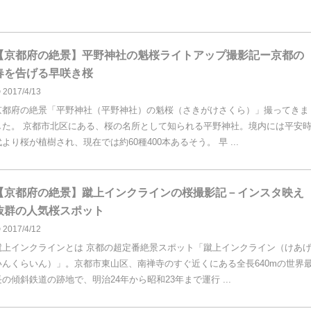
【京都府の絶景】平野神社の魁桜ライトアップ撮影記ー京都の
春を告げる早咲き桜
2017/4/13
京都府の絶景「平野神社（平野神社）の魁桜（さきがけさくら）」撮ってきま
した。 京都市北区にある、桜の名所として知られる平野神社。境内には平安
代より桜が植樹され、現在では約60種400本あるそう。 早 ...
【京都府の絶景】蹴上インクラインの桜撮影記－インスタ映え
抜群の人気桜スポット
2017/4/12
蹴上インクラインとは 京都の超定番絶景スポット「蹴上インクライン（けあ
いんくらいん）」。京都市東山区、南禅寺のすぐ近くにある全長640mの世界
長の傾斜鉄道の跡地で、明治24年から昭和23年まで運行 ...