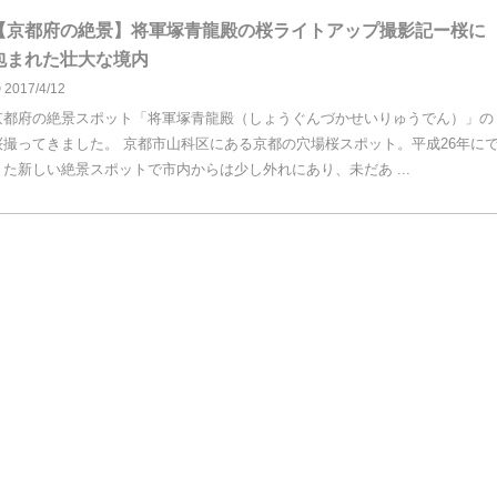
【京都府の絶景】将軍塚青龍殿の桜ライトアップ撮影記ー桜に
包まれた壮大な境内
2017/4/12
京都府の絶景スポット「将軍塚青龍殿（しょうぐんづかせいりゅうでん）」の
桜撮ってきました。 京都市山科区にある京都の穴場桜スポット。平成26年に
きた新しい絶景スポットで市内からは少し外れにあり、未だあ ...