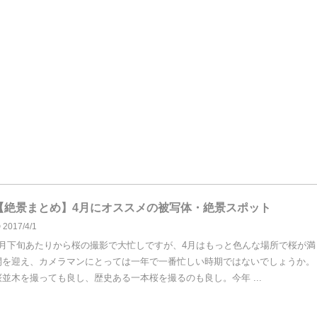
【絶景まとめ】4月にオススメの被写体・絶景スポット
2017/4/1
3月下旬あたりから桜の撮影で大忙しですが、4月はもっと色んな場所で桜が満
開を迎え、カメラマンにとっては一年で一番忙しい時期ではないでしょうか。
桜並木を撮っても良し、歴史ある一本桜を撮るのも良し。今年 ...