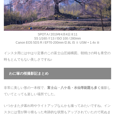
SPOT A / 2019年4月4日 8:11
SS 1/160 / f 13 / ISO 100 / 280mm
Canon EOS 5DS R / EF70-200mm f2.8L IS Ⅱ USM + 1.4x Ⅲ
インスタ用にはやはり定番のこの富士山圧縮構図。朝焼けの時も青空の
時もとんでもない美しさですね♪
わに塚の桜撮影記まとめ
非常に美しい形の一本桜で、
富士山・八ケ岳・水仙等副題も多く
撮影し
ていてとっても楽しい場所でした。
いつかまた夕暮れ時やライトアップなんかも撮ってみたいですね。イン
スタには雪が降り積もった奇跡的な状態もアップされていたので死ぬま