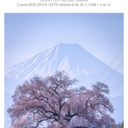
SS 8.0 / f 13 / ISO 100 / 280mm
Canon EOS 5DS R / EF70-200mm f2.8L IS Ⅱ USM + 1.4x Ⅲ