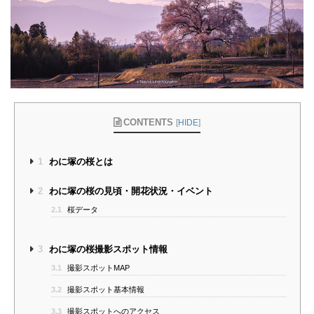
CONTENTS
[
HIDE
]
1
わに塚の桜とは
2
わに塚の桜の見頃・開花状況・イベント
2.1
桜データ
3
わに塚の桜撮影スポット情報
3.1
撮影スポットMAP
3.2
撮影スポット基本情報
3.3
撮影スポットへのアクセス