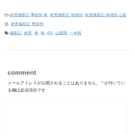
-
絶景撮影記 季節別 春
,
絶景撮影記 地域別
,
絶景撮影記 地域別 山梨
県
,
絶景撮影記 季節別
-
撮影記
,
絶景
,
春
,
桜
,
4月
,
山梨県
,
一本桜
comment
メールアドレスが公開されることはありません。
*
が付いてい
る欄は必須項目です