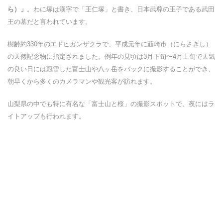
ら）」
。わに塚は漢字で「王仁塚」と書き、日本武尊の王子である武田
王の墓だと言われています。
樹齢約330年のエドヒガンザクラで、平成元年に韮崎市（にらさきし）
の天然記念物に指定されました。例年の見頃は3月下旬〜4月上旬で天気
の良い日には冠雪した富士山や八ヶ岳をバックに撮影することができ、
朝早くから多くのカメラマンや観光客が訪れます。
山梨県の中でも特に有名な「富士山と桜」の撮影スポットで、夜にはラ
イトアップも行われます。