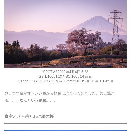
SPOT A / 2019年4月4日 6:28
SS 1/100 / f 13 / ISO 100 / 145mm
Canon EOS 5DS R / EF70-200mm f2.8L IS Ⅱ USM + 1.4x Ⅲ
少しづつ空がオレンジ色から桜色に染まってきました。美し過ぎ
る。。。
なんという絶景。。。
青空と八ヶ岳とわに塚の桜