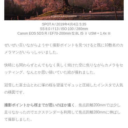
SPOT A / 2019年4月4日 5:35
SS 8.0 / f 13 / ISO 100 / 280mm
Canon EOS 5DS R / EF70-200mm f2.8L IS Ⅱ USM + 1.4x Ⅲ
ぜいぜい言いながらようやく撮影ポイントを見つけると既に10数名のカ
メラマンがいらっしゃいました。
快晴にも関わらずとんでもなく美しく焼けた空に焦りながらカメラをセ
ッティング。なんとか思い描いていた絵が撮れました。
冠雪した富士山とわに塚の桜を望遠でギュッと圧縮したインスタで人気
の構図です。
撮影ポイントから桜までが思いのほか遠く
、焦点距離200mmでは少し
足りなかったのでエクステンダーを利用して焦点距離280mmに伸ばし
て撮影しました。