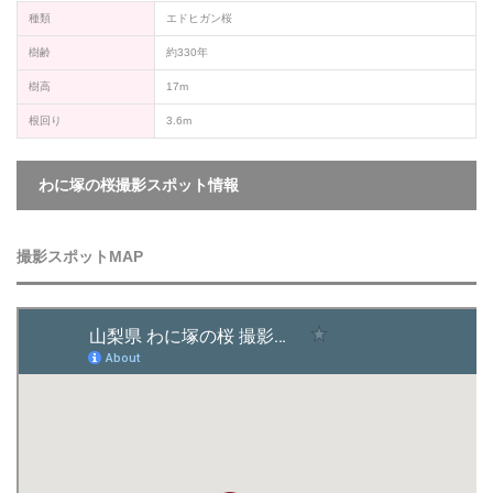
種類
エドヒガン桜
樹齢
約330年
樹高
17m
根回り
3.6m
わに塚の桜撮影スポット情報
撮影スポットMAP