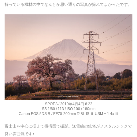
持っている機材の中でなんとか思い通りの写真が撮れてよかったです。
SPOT A / 2019年4月4日 6:22
SS 1/60 / f 13 / ISO 100 / 180mm
Canon EOS 5DS R / EF70-200mm f2.8L IS Ⅱ USM + 1.4x Ⅲ
富士山を中心に据えて横構図で撮影。送電線の鉄塔がノスタルジックで
良い雰囲気です♪