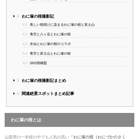
4
わに塚の桜撮影記
4.1
美しい朝焼けに染まるわに塚の桜と富士山
4.2
青空と八ヶ岳とわに塚の桜
4.3
水仙とわに塚の桜のコラボ
4.4
青空と富士山とわに塚の桜
4.5
SNS用構図
5
わに塚の桜撮影記まとめ
6
関連絶景スポットまとめ記事
わに塚の桜とは
山梨県の一本桜の中でも人気の高い
「わに塚の桜（わにづかのさく