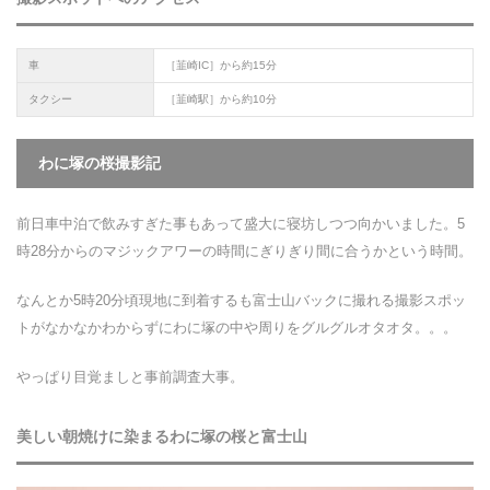
車
［韮崎IC］から約15分
タクシー
［韮崎駅］から約10分
わに塚の桜撮影記
前日車中泊で飲みすぎた事もあって盛大に寝坊しつつ向かいました。5
時28分からのマジックアワーの時間にぎりぎり間に合うかという時間。
なんとか5時20分頃現地に到着するも富士山バックに撮れる撮影スポッ
トがなかなかわからずにわに塚の中や周りをグルグルオタオタ。。。
やっぱり目覚ましと事前調査大事。
美しい朝焼けに染まるわに塚の桜と富士山