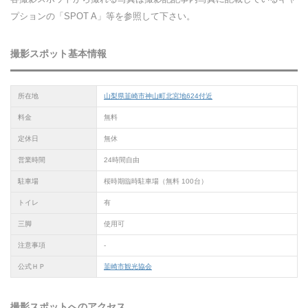
プションの「SPOT A」等を参照して下さい。
撮影スポット基本情報
所在地
山梨県韮崎市神山町北宮地624付近
料金
無料
定休日
無休
営業時間
24時間自由
駐車場
桜時期臨時駐車場（無料 100台）
トイレ
有
三脚
使用可
注意事項
-
公式ＨＰ
韮崎市観光協会
撮影
スポットへのアクセス