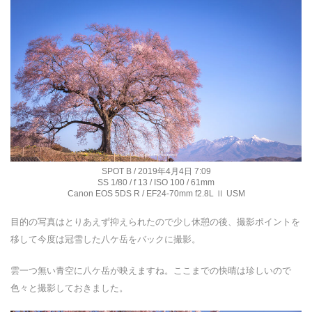
SPOT B / 2019年4月4日 7:09
SS 1/80 / f 13 / ISO 100 / 61mm
Canon EOS 5DS R / EF24-70mm f2.8L Ⅱ USM
目的の写真はとりあえず抑えられたので少し休憩の後、撮影ポイントを
移して今度は冠雪した八ケ岳をバックに撮影。
雲一つ無い青空に八ケ岳が映えますね。ここまでの快晴は珍しいので
色々と撮影しておきました。