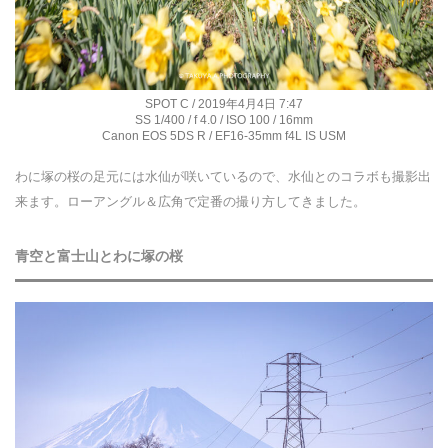
SPOT C / 2019年4月4日 7:47
SS 1/400 / f 4.0 / ISO 100 / 16mm
Canon EOS 5DS R / EF16-35mm f4L IS USM
わに塚の桜の足元には水仙が咲いているので、水仙とのコラボも撮影出
来ます。ローアングル＆広角で定番の撮り方してきました。
青空と富士山とわに塚の桜