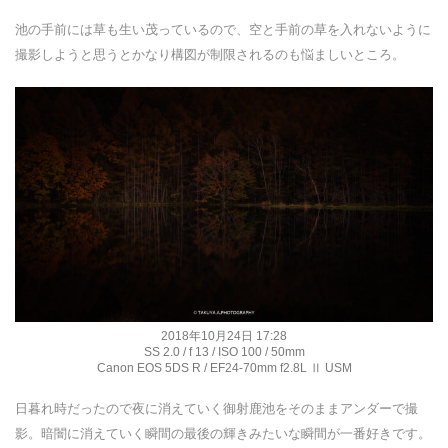
池の手前には草も生い茂っているので、空と手前の草を入れないように
撮影しようと思うとかなり構図が制限されるのも悩ましいところ。
2018年10月24日 17:28
SS 2.0 / f 13 / ISO 100 / 50mm
Canon EOS 5DS R / EF24-70mm f2.8L Ⅱ USM
日暮れ時だったので夜に消えていく御射鹿池をそのままアンダーで撮
影。暗闇に消えていく瞬間の最後の輝きみたいな瞬間が一番好きです。