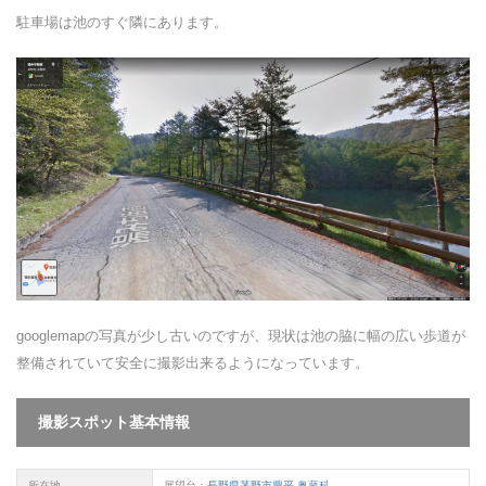
駐車場は池のすぐ隣にあります。
googlemapの写真が少し古いのですが、現状は池の脇に幅の広い歩道が
整備されていて安全に撮影出来るようになっています。
撮影スポット
基本
情報
所在地
展望台：
長野県茅野市豊平 奥蓼科