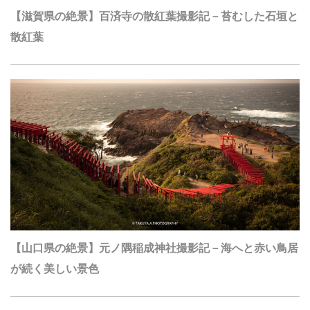
【滋賀県の絶景】百済寺の散紅葉撮影記－苔むした石垣と
散紅葉
【山口県の絶景】元ノ隅稲成神社撮影記－海へと赤い鳥居
が続く美しい景色