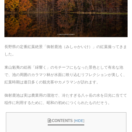
長野県の定番紅葉絶景「御射鹿池（みしゃかいけ）」の紅葉撮ってきま
した。
東山魁夷の絵画「緑響く」のモチーフにもなった景色として有名な池
で、池の周囲のカラマツ林が水面に映り込むリフレクションが美しく、
紅葉時期は連日多くの観光客やカメラマンが訪れます。
御射鹿池は実は農業用の溜池で、冷たすぎる八ヶ岳の水を日光に当てて
稲作に利用するために、昭和の初めにつくられたものだそう。
CONTENTS
[
HIDE
]