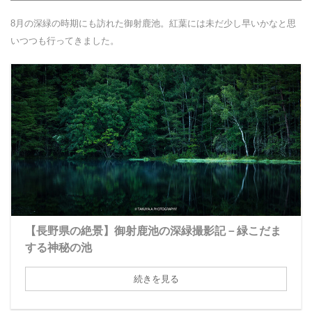
8月の深緑の時期にも訪れた御射鹿池。紅葉には未だ少し早いかなと思
いつつも行ってきました。
【長野県の絶景】御射鹿池の深緑撮影記－緑こだま
する神秘の池
続きを見る