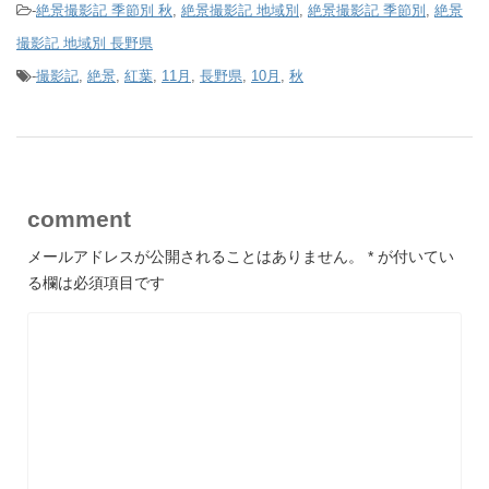
-
絶景撮影記 季節別 秋
,
絶景撮影記 地域別
,
絶景撮影記 季節別
,
絶景
撮影記 地域別 長野県
-
撮影記
,
絶景
,
紅葉
,
11月
,
長野県
,
10月
,
秋
comment
メールアドレスが公開されることはありません。
*
が付いてい
る欄は必須項目です