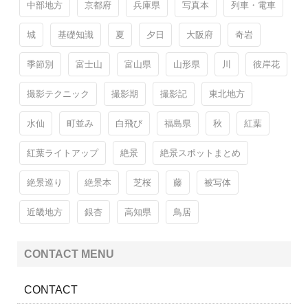
中部地方
京都府
兵庫県
写真本
列車・電車
城
基礎知識
夏
夕日
大阪府
奇岩
季節別
富士山
富山県
山形県
川
彼岸花
撮影テクニック
撮影期
撮影記
東北地方
水仙
町並み
白飛び
福島県
秋
紅葉
紅葉ライトアップ
絶景
絶景スポットまとめ
絶景巡り
絶景本
芝桜
藤
被写体
近畿地方
銀杏
高知県
鳥居
CONTACT MENU
CONTACT