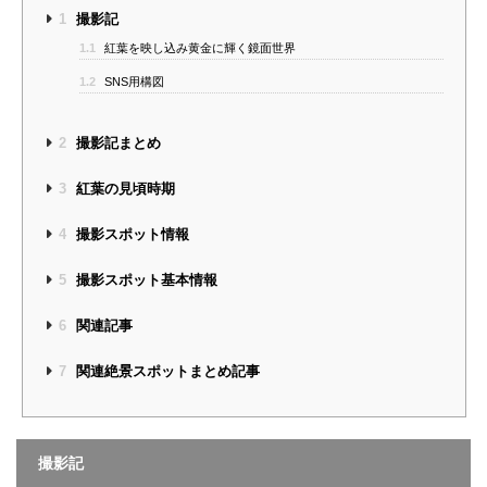
1
撮影記
1.1
紅葉を映し込み黄金に輝く鏡面世界
1.2
SNS用構図
2
撮影記まとめ
3
紅葉の見頃時期
4
撮影スポット情報
5
撮影スポット基本情報
6
関連記事
7
関連絶景スポットまとめ記事
撮影記