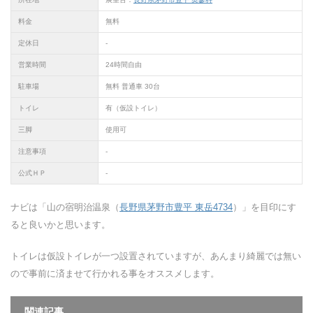
料金
無料
定休日
-
営業時間
24時間自由
駐車場
無料 普通車 30台
トイレ
有（仮設トイレ）
三脚
使用可
注意事項
-
公式ＨＰ
-
ナビは「山の宿明治温泉（
長野県茅野市豊平 東岳4734
）」を目印にす
ると良いかと思います。
トイレは仮設トイレが一つ設置されていますが、あんまり綺麗では無い
ので事前に済ませて行かれる事をオススメします。
関連記事