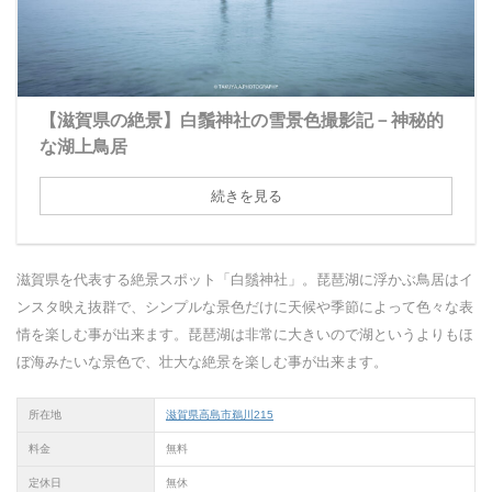
【滋賀県の絶景】白鬚神社の雪景色撮影記－神秘的
な湖上鳥居
続きを見る
滋賀県を代表する絶景スポット「白鬚神社」。琵琶湖に浮かぶ鳥居はイ
ンスタ映え抜群で、シンプルな景色だけに天候や季節によって色々な表
情を楽しむ事が出来ます。琵琶湖は非常に大きいので湖というよりもほ
ぼ海みたいな景色で、壮大な絶景を楽しむ事が出来ます。
所在地
滋賀県高島市鵜川215
料金
無料
定休日
無休