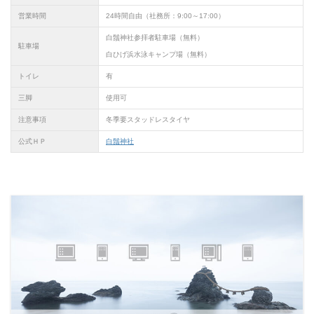
営業時間
24時間自由（社務所：9:00～17:00）
白鬚神社参拝者駐車場（無料）
駐車場
白ひげ浜水泳キャンプ場（無料）
トイレ
有
三脚
使用可
注意事項
冬季要スタッドレスタイヤ
公式ＨＰ
白鬚神社