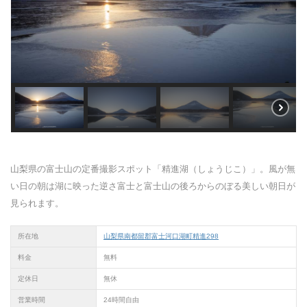
山梨県の富士山の定番撮影スポット「精進湖（しょうじこ）」。風が無
い日の朝は湖に映った逆さ富士と富士山の後ろからのぼる美しい朝日が
見られます。
所在地
山梨県南都留郡富士河口湖町精進298
料金
無料
定休日
無休
営業時間
24時間自由