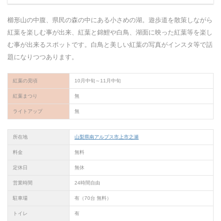
櫛形山の中腹、県民の森の中にある小さめの湖。遊歩道を散策しながら
紅葉を楽しむ事が出来、紅葉と錦鯉や白鳥、湖面に映った紅葉等を楽し
む事が出来るスポットです。白鳥と美しい紅葉の写真がインスタ等で話
題になりつつあります。
紅葉の見頃
10月中旬～11月中旬
紅葉まつり
無
ライトアップ
無
所在地
山梨県南アルプス市上市之瀬
料金
無料
定休日
無休
営業時間
24時間自由
駐車場
有（70台 無料）
トイレ
有