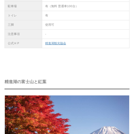
駐車場
有（無料 普通車100台）
トイレ
有
三脚
使用可
注意事項
-
公式ＨＰ
精進湖観光協会
精進湖の富士山と紅葉