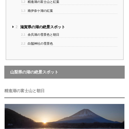
1.2
精進湖の富士山と紅葉
1.3
南伊奈ケ湖の紅葉
2
滋賀県の湖の絶景スポット
2.1
余呉湖の雪景色と朝日
2.2
白鬚神社の雪景色
山梨県の湖の絶景スポット
精進湖の富士山と朝日