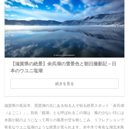
【滋賀県の絶景】余呉湖の雪景色と朝日撮影記－日
本のウユニ塩湖
続きを見る
滋賀県の長浜市、琵琶湖の北にある知る人ぞ知る絶景スポット「余呉湖
（よごこ）」。別名「鏡湖」とも呼ばれるこの湖は、風の少ない日には
水面が鏡のようになって周りの風景や空を映しこみ、リフレクションで
有名なウユニ塩湖のような絶景が見られます。水中木で有名な湖北水鳥