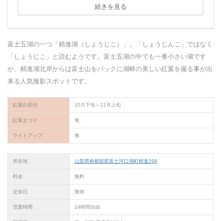
続きを見る
富士五湖の一つ「精進湖（しょうじこ）」。「しょうじんこ」ではなく
「しょうじこ」と読むようです。富士五湖の中でも一番小さい湖です
が、精進湖北岸からは富士山をバックに湖畔の美しい紅葉を撮る事が出
来る人気撮影スポットです。
紅葉の見頃
10月下旬～11月上旬
紅葉まつり
無
ライトアップ
無
所在地
山梨県南都留郡富士河口湖町精進298
料金
無料
定休日
無休
営業時間
24時間自由