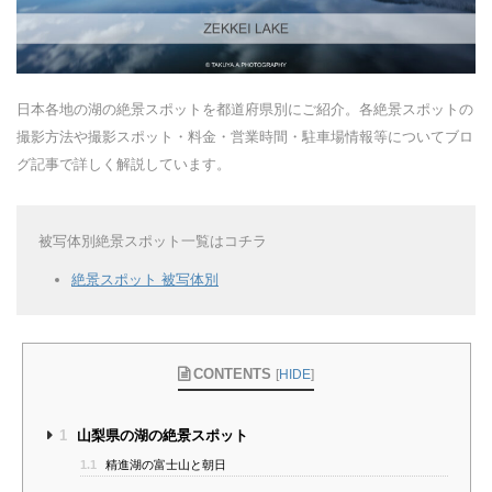
日本各地の湖の絶景スポットを都道府県別にご紹介。各絶景スポットの
撮影方法や撮影スポット・料金・営業時間・駐車場情報等についてブロ
グ記事で詳しく解説しています。
被写体別絶景スポット一覧はコチラ
絶景スポット 被写体別
CONTENTS
[
HIDE
]
1
山梨県の湖の絶景スポット
1.1
精進湖の富士山と朝日