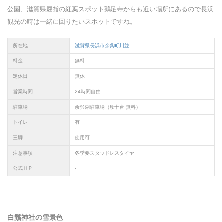
公園、滋賀県屈指の紅葉スポット鶏足寺からも近い場所にあるので長浜
観光の時は一緒に回りたいスポットですね。
所在地
滋賀県長浜市余呉町川並
料金
無料
定休日
無休
営業時間
24時間自由
駐車場
余呉湖駐車場（数十台 無料）
トイレ
有
三脚
使用可
注意事項
冬季要スタッドレスタイヤ
公式ＨＰ
-
白鬚
神社の雪景色