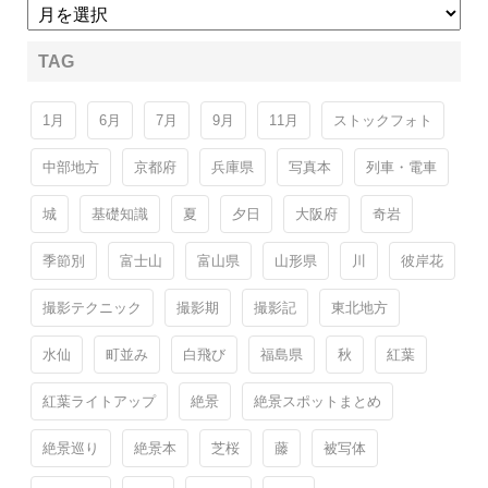
TAG
1月
6月
7月
9月
11月
ストックフォト
中部地方
京都府
兵庫県
写真本
列車・電車
城
基礎知識
夏
夕日
大阪府
奇岩
季節別
富士山
富山県
山形県
川
彼岸花
撮影テクニック
撮影期
撮影記
東北地方
水仙
町並み
白飛び
福島県
秋
紅葉
紅葉ライトアップ
絶景
絶景スポットまとめ
絶景巡り
絶景本
芝桜
藤
被写体