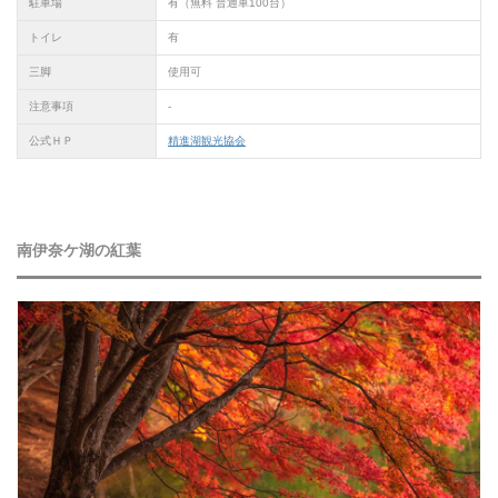
駐車場
有（無料 普通車100台）
トイレ
有
三脚
使用可
注意事項
-
公式ＨＰ
精進湖観光協会
南伊奈ケ湖の紅葉