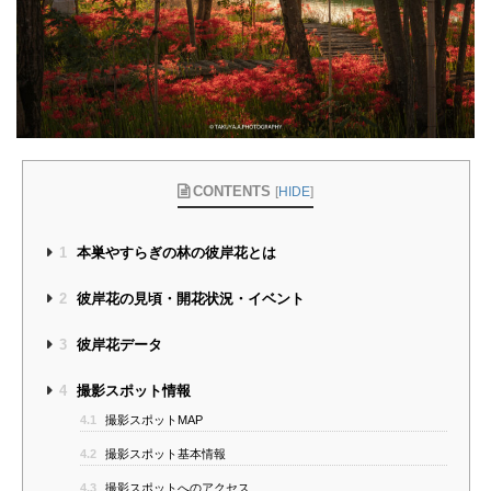
CONTENTS
[
HIDE
]
1
本巣やすらぎの林の彼岸花とは
2
彼岸花の見頃・開花状況・イベント
3
彼岸花データ
4
撮影スポット情報
4.1
撮影スポットMAP
4.2
撮影スポット基本情報
4.3
撮影スポットへのアクセス