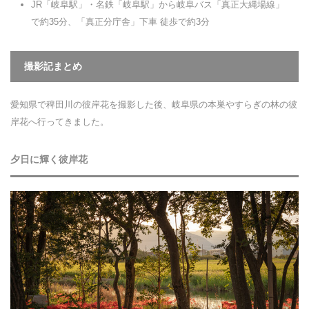
JR「岐阜駅」・名鉄「岐阜駅」から岐阜バス「真正大縄場線」
で約35分、「真正分庁舎」下車 徒歩で約3分
撮影記まとめ
愛知県で稗田川の彼岸花を撮影した後、岐阜県の本巣やすらぎの林の彼
岸花へ行ってきました。
夕日に輝く彼岸花