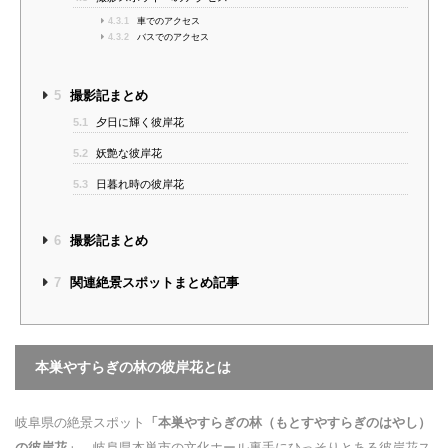
4.3.1
車でのアクセス
4.3.2
バスでのアクセス
5
撮影記まとめ
5.1
夕日に輝く彼岸花
5.2
妖艶な彼岸花
5.3
日暮れ時の彼岸花
6
撮影記まとめ
7
関連絶景スポットまとめ記事
本巣やすらぎの林の彼岸花とは
岐阜県の絶景スポット
「本巣やすらぎの林（もとすやすらぎのはやし）
の彼岸花」
。岐阜県本巣市の文化ホール裏手にひっそりとある彼岸花ス