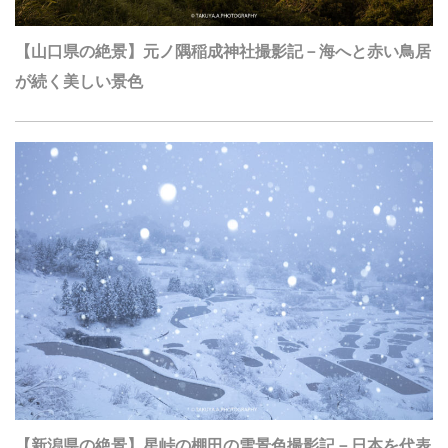
【山口県の絶景】元ノ隅稲成神社撮影記－海へと赤い鳥居
が続く美しい景色
【新潟県の絶景】星峠の棚田の雪景色撮影記－日本を代表