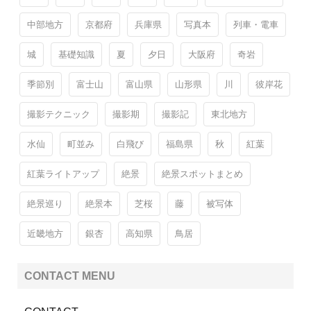
中部地方
京都府
兵庫県
写真本
列車・電車
城
基礎知識
夏
夕日
大阪府
奇岩
季節別
富士山
富山県
山形県
川
彼岸花
撮影テクニック
撮影期
撮影記
東北地方
水仙
町並み
白飛び
福島県
秋
紅葉
紅葉ライトアップ
絶景
絶景スポットまとめ
絶景巡り
絶景本
芝桜
藤
被写体
近畿地方
銀杏
高知県
鳥居
CONTACT MENU