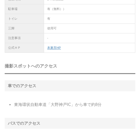
駐車場
有（無料））
トイレ
有
三脚
使用可
注意事項
-
公式ＨＰ
本巣市HP
撮影スポットへのアクセス
車でのアクセス
東海環状自動車道「大野神戸IC」から車で約8分
バスでのアクセス