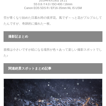
2019年9月18日 18:21
SS 0.8 / f 4.0 / ISO 400 / 16mm
Canon EOS 5DS R / EF16-35mm f4L IS USM
空が青くなり始めた日暮れ時の彼岸花。風でず～っと花がプルプルして
たんですが、奇跡的に撮れた一枚。
撮影記まとめ
規模は小さいですが絵になる場所が色々あって楽しい撮影スポットでし
た♪
関連絶景スポットまとめ記事