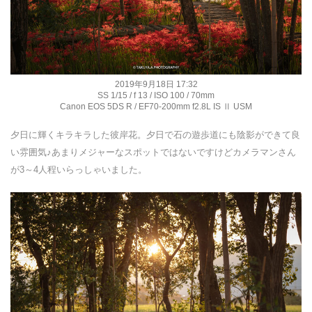
2019年9月18日 17:32
SS 1/15 / f 13 / ISO 100 / 70mm
Canon EOS 5DS R / EF70-200mm f2.8L IS Ⅱ USM
夕日に輝くキラキラした彼岸花。夕日で石の遊歩道にも陰影ができて良
い雰囲気♪あまりメジャーなスポットではないですけどカメラマンさん
が3～4人程いらっしゃいました。