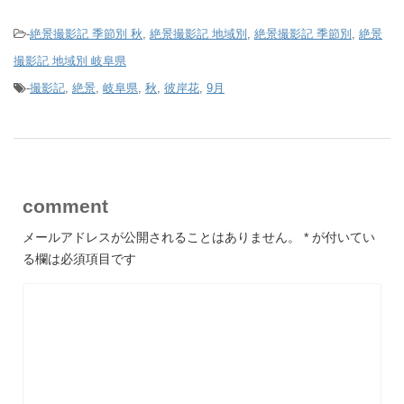
-
絶景撮影記 季節別 秋
,
絶景撮影記 地域別
,
絶景撮影記 季節別
,
絶景
撮影記 地域別 岐阜県
-
撮影記
,
絶景
,
岐阜県
,
秋
,
彼岸花
,
9月
comment
メールアドレスが公開されることはありません。
*
が付いてい
る欄は必須項目です