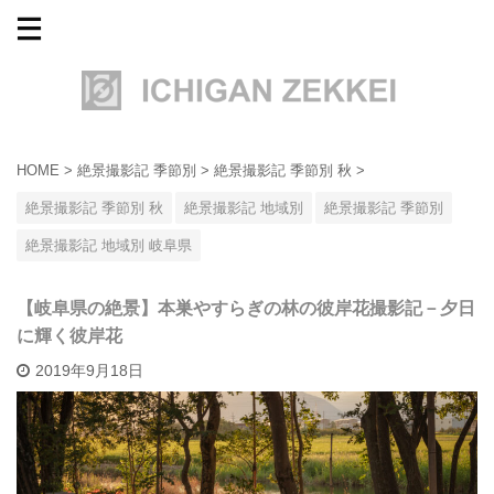
HOME
>
絶景撮影記 季節別
>
絶景撮影記 季節別 秋
>
絶景撮影記 季節別 秋
絶景撮影記 地域別
絶景撮影記 季節別
絶景撮影記 地域別 岐阜県
【岐阜県の絶景】本巣やすらぎの林の彼岸花撮影記－夕日
に輝く彼岸花
2019年9月18日