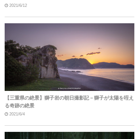
2021/6/12
【三重県の絶景】獅子岩の朝日撮影記－獅子が太陽を咥え
る奇跡の絶景
2021/6/4