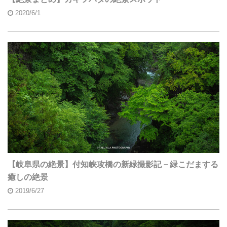
2020/6/1
【岐阜県の絶景】付知峡攻橋の新緑撮影記－緑こだまする
癒しの絶景
2019/6/27