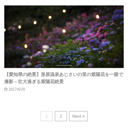
【愛知県の絶景】形原温泉あじさいの里の紫陽花を一眼で
撮影－壮大過ぎる紫陽花絶景
2017/6/29
1
2
Next »