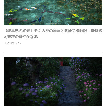
【岐阜県の絶景】モネの池の睡蓮と紫陽花撮影記－SNS映
え抜群の鮮やかな池
2019/6/26