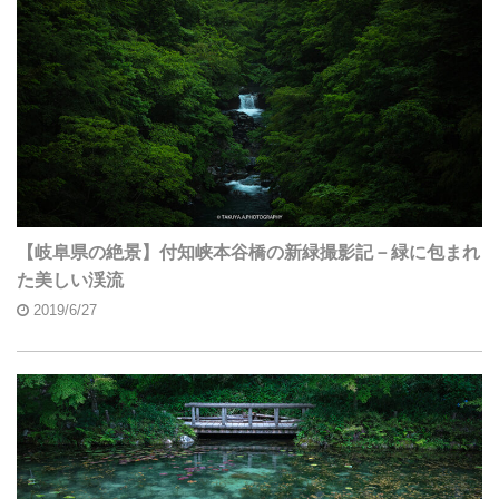
【岐阜県の絶景】付知峡本谷橋の新緑撮影記－緑に包まれ
た美しい渓流
2019/6/27