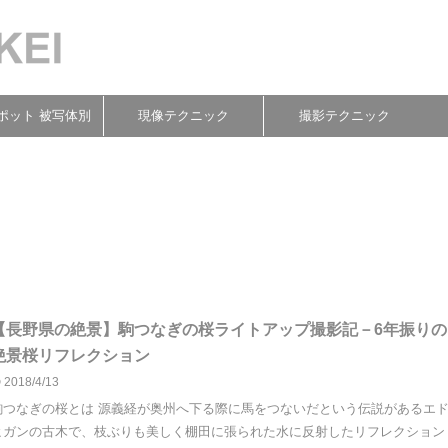
ポット 被写体別
現像テクニック
撮影テクニック
【長野県の絶景】駒つなぎの桜ライトアップ撮影記－6年振りの
絶景桜リフレクション
2018/4/13
駒つなぎの桜とは 源義経が奥州へ下る際に馬をつないだという伝説があるエ
ヒガンの古木で、枝ぶりも美しく棚田に張られた水に反射したリフレクション