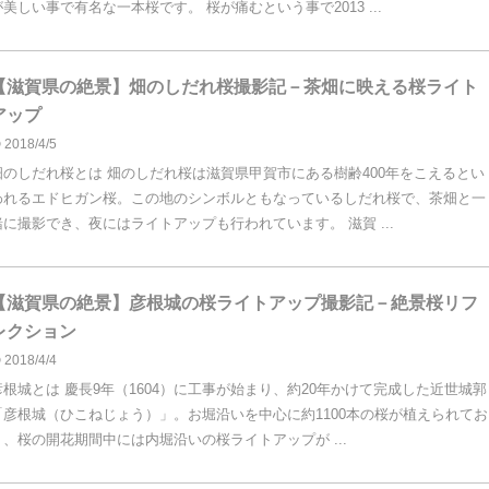
が美しい事で有名な一本桜です。 桜が痛むという事で2013 ...
【滋賀県の絶景】畑のしだれ桜撮影記－茶畑に映える桜ライト
アップ
2018/4/5
畑のしだれ桜とは 畑のしだれ桜は滋賀県甲賀市にある樹齢400年をこえるとい
われるエドヒガン桜。この地のシンボルともなっているしだれ桜で、茶畑と一
緒に撮影でき、夜にはライトアップも行われています。 滋賀 ...
【滋賀県の絶景】彦根城の桜ライトアップ撮影記－絶景桜リフ
レクション
2018/4/4
彦根城とは 慶長9年（1604）に工事が始まり、約20年かけて完成した近世城郭
「彦根城（ひこねじょう）」。お堀沿いを中心に約1100本の桜が植えられてお
り、桜の開花期間中には内堀沿いの桜ライトアップが ...