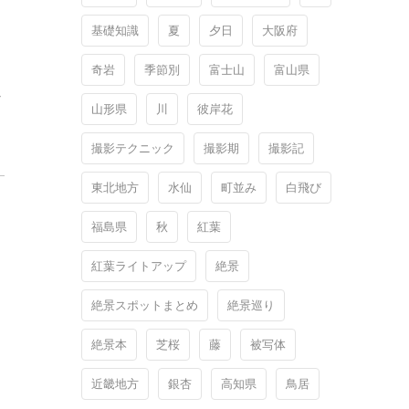
基礎知識
夏
夕日
大阪府
奇岩
季節別
富士山
富山県
治
山形県
川
彼岸花
撮影テクニック
撮影期
撮影記
東北地方
水仙
町並み
白飛び
福島県
秋
紅葉
紅葉ライトアップ
絶景
絶景スポットまとめ
絶景巡り
絶景本
芝桜
藤
被写体
近畿地方
銀杏
高知県
鳥居