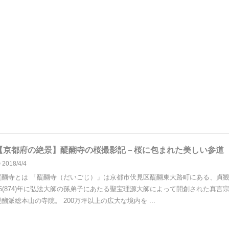
【京都府の絶景】醍醐寺の桜撮影記－桜に包まれた美しい参道
2018/4/4
醍醐寺とは 「醍醐寺（だいごじ）」は京都市伏見区醍醐東大路町にある、貞
16(874)年に弘法大師の孫弟子にあたる聖宝理源大師によって開創された真言
醍醐派総本山の寺院。 200万坪以上の広大な境内を ...