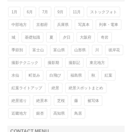
1月
6月
7月
9月
11月
ストックフォト
中部地方
京都府
兵庫県
写真本
列車・電車
城
基礎知識
夏
夕日
大阪府
奇岩
季節別
富士山
富山県
山形県
川
彼岸花
撮影テクニック
撮影期
撮影記
東北地方
水仙
町並み
白飛び
福島県
秋
紅葉
紅葉ライトアップ
絶景
絶景スポットまとめ
絶景巡り
絶景本
芝桜
藤
被写体
近畿地方
銀杏
高知県
鳥居
CONTACT MENU