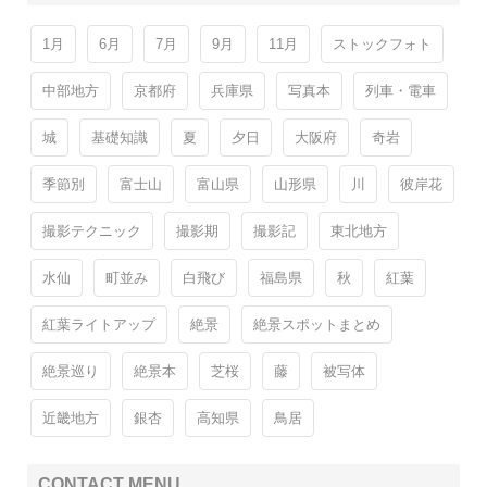
1月
6月
7月
9月
11月
ストックフォト
中部地方
京都府
兵庫県
写真本
列車・電車
城
基礎知識
夏
夕日
大阪府
奇岩
季節別
富士山
富山県
山形県
川
彼岸花
撮影テクニック
撮影期
撮影記
東北地方
水仙
町並み
白飛び
福島県
秋
紅葉
紅葉ライトアップ
絶景
絶景スポットまとめ
絶景巡り
絶景本
芝桜
藤
被写体
近畿地方
銀杏
高知県
鳥居
CONTACT MENU