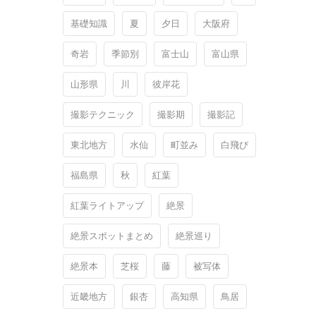
基礎知識
夏
夕日
大阪府
奇岩
季節別
富士山
富山県
山形県
川
彼岸花
撮影テクニック
撮影期
撮影記
東北地方
水仙
町並み
白飛び
福島県
秋
紅葉
紅葉ライトアップ
絶景
絶景スポットまとめ
絶景巡り
絶景本
芝桜
藤
被写体
近畿地方
銀杏
高知県
鳥居