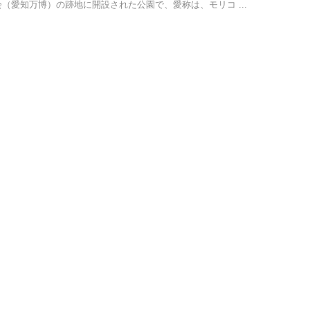
会（愛知万博）の跡地に開設された公園で、愛称は、モリコ ...