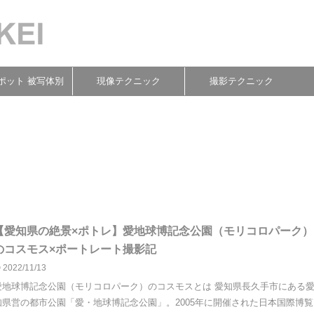
ポット 被写体別
現像テクニック
撮影テクニック
【愛知県の絶景×ポトレ】愛地球博記念公園（モリコロパーク）
のコスモス×ポートレート撮影記
2022/11/13
愛地球博記念公園（モリコロパーク）のコスモスとは 愛知県長久手市にある
知県営の都市公園「愛・地球博記念公園」。2005年に開催された日本国際博覧